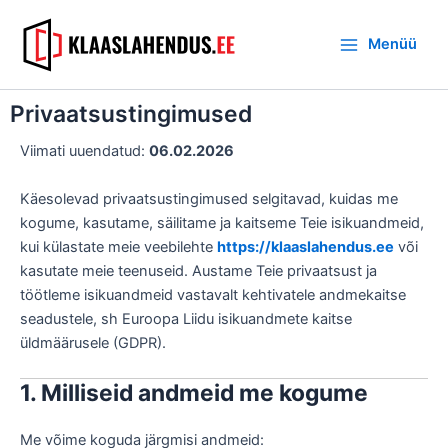
Skip
Main
to
Menüü
Menu
content
Privaatsustingimused
Viimati uuendatud:
06.02.2026
Käesolevad privaatsustingimused selgitavad, kuidas me
kogume, kasutame, säilitame ja kaitseme Teie isikuandmeid,
kui külastate meie veebilehte
https://klaaslahendus.ee
või
kasutate meie teenuseid. Austame Teie privaatsust ja
töötleme isikuandmeid vastavalt kehtivatele andmekaitse
seadustele, sh Euroopa Liidu isikuandmete kaitse
üldmäärusele (GDPR).
1. Milliseid andmeid me kogume
Me võime koguda järgmisi andmeid: