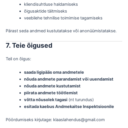
kliendisuhtluse haldamiseks
õigusaktide täitmiseks
veebilehe tehnilise toimimise tagamiseks
Pärast seda andmed kustutatakse või anonüümistatakse.
7. Teie õigused
Teil on õigus:
saada ligipääs oma andmetele
nõuda andmete parandamist või uuendamist
nõuda andmete kustutamist
piirata andmete töötlemist
võtta nõusolek tagasi
(nt turundus)
esitada kaebus Andmekaitse Inspektsioonile
Pöördumiseks kirjutage: klaaslahendus@gmail.com