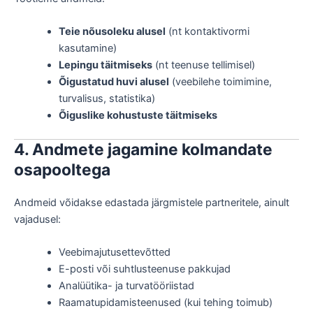
Teie nõusoleku alusel
(nt kontaktivormi
kasutamine)
Lepingu täitmiseks
(nt teenuse tellimisel)
Õigustatud huvi alusel
(veebilehe toimimine,
turvalisus, statistika)
Õiguslike kohustuste täitmiseks
4. Andmete jagamine kolmandate
osapooltega
Andmeid võidakse edastada järgmistele partneritele, ainult
vajadusel:
Veebimajutusettevõtted
E-posti või suhtlusteenuse pakkujad
Analüütika- ja turvatööriistad
Raamatupidamisteenused (kui tehing toimub)