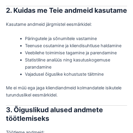
2. Kuidas me Teie andmeid kasutame
Kasutame andmeid järgmistel eesmärkidel:
Päringutele ja sõnumitele vastamine
Teenuse osutamine ja kliendisuhtluse haldamine
Veebilehe toimimise tagamine ja parendamine
Statistiline analüüs ning kasutuskogemuse
parandamine
Vajadusel õiguslike kohustuste täitmine
Me ei müü ega jaga kliendiandmeid kolmandatele isikutele
turunduslikel eesmärkidel.
3. Õiguslikud alused andmete
töötlemiseks
Töötleme andmeid: